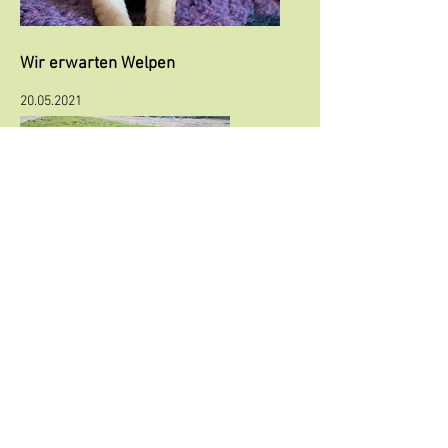
Wir erwarten Welpen
20.05.2021
Der Ultraschall hat bestätigt, dass Riley
trächtig ist!